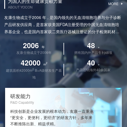
为国人的生命健康贡献力量
MORE
ABOUT YOCON
友康生物成立于2006 年 , 是国内领先的无血清细胞培养与分子诊断
产品研发供应商，是首家获美国FDA注册受理的中国无血清细胞培
养基企业，也是国内首家获二类医疗器械注册证的分子检测耗材供
应商。已获专利48项；二类医疗器械注册证1项、三类医疗器械注册
2006
48
证3项；美国FDA DMF 6项，其中被药企注册关联4项。在申三类医
年
+
友康生物成立于2006年
拥有国内外产品专利48项
疗器械注册证5项；美国FDA 510k注册证1项。通过了ISO9001及
ISO13485质量体系认证。 友康生物在多年的经营长跑中脱颖而出的
42000
40
2
m
+
根本原因是“做创新的产品”，紧密满足用户需求，推出更多优秀产
2
产品远销海外40余国家
建筑面积42000m
B+A级研发生产基
品，助力用户走得更远。
地
研发能力
R&D Capability
科技创新是企业发展的根本动力，友康一直秉承
“更安全，更便利，更经济”的研发方针，多年来
不断推陈出新、精益求精。