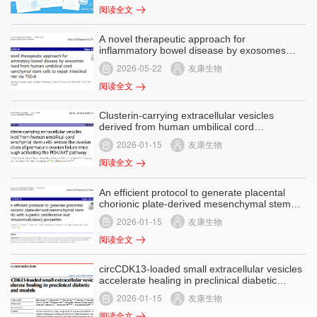
阅读全文
A novel therapeutic approach for
inflammatory bowel disease by exosomes
derived from human umbilical cord
2026-05-22
友康生物
mesenchymal stem cells to repair intestinal
barrier via TSG-6
阅读全文
Clusterin-carrying extracellular vesicles
derived from human umbilical cord
mesenchymal stem cells restore the ovarian
2026-01-15
友康生物
function of premature ovarian failure mice
through activating the PI3K/AKT pathway
阅读全文
An efficient protocol to generate placental
chorionic plate-derived mesenchymal stem
cells with superior proliferative and
2026-01-15
友康生物
immunomodulatory properties
阅读全文
circCDK13-loaded small extracellular vesicles
accelerate healing in preclinical diabetic
wound models
2026-01-15
友康生物
阅读全文