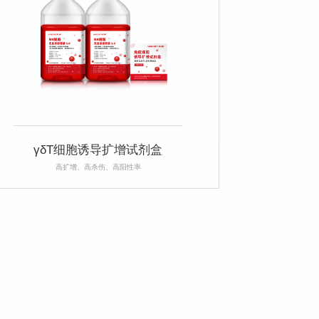
γδT细胞诱导扩增试剂盒
高扩增、高杀伤、高阳性率