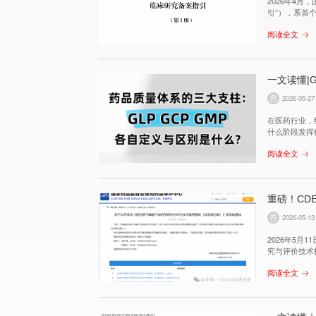
2026年4
引”），系首
件。该指引明
阅读全文
性亚型，属于
一文读懂|
2026-05-27
在医药行业，
什么阶段发挥
有效的三大“守
阅读全文
重磅！CD
2026-05-13
2026年5
究与评价技术指导原则（征求意见稿
究规范，涵盖从原
阅读全文
行业意味着什