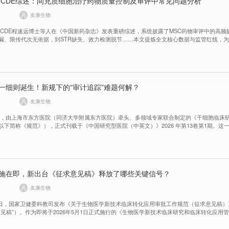
CDE综述：间充质细胞治疗药物质量控制及审评中常见问题分析
友康生物
2月，CDE程速远博士等人在《中国新药杂志》发表重磅综述，系统披露了MSC药物审评中的高频
漏、限传代次无依据，到STR缺失、效力检测脱节……本文提炼全文核心数据与监管红线，
参考。
又一细则诞生！新规下的“审计追踪”难题何解？
友康生物
月8日，由上海市东方医院（同济大学附属东方医院）牵头、多领域专家联合制定的《干细胞临床
以下简称《规范》），正式刊载于《中国研究型医院（中英文）》2026 年第13卷第1期。这
我国干细胞临床研究全流程信息管理提供了统一、可落地的技术指引，标志着行业从快速扩
追溯、安全可控的规范化发展新阶段。
实施在即，新出台《征求意见稿》释放了哪些关键信号？
友康生物
4月19日，国家卫健委科教司发布《关于生物医学新技术临床转化应用审批工作规范（征求意见稿
意见稿”）。作为即将于2026年5月1日正式施行的《生物医学新技术临床研究和临床转化应用
令第818号）的关键配套文件，本次征求意见稿标志着我国细胞与基因治疗（CGT）产业在临
操作性的监管框架。