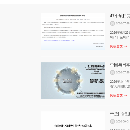
47个项目
2026-07-29
2026年6
6月1日至6月
备案清单已分
阅读全文
院第818号
中国与日本
2026-07-29
2026年上
着“无细胞疗
阅读全文
干货|《
2026-06-01