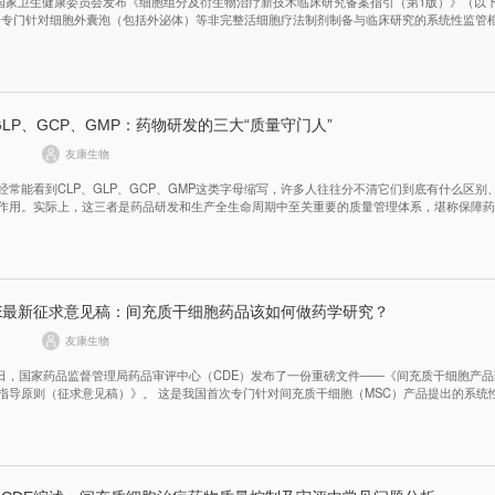
月，国家卫生健康委员会发布《细胞组分及衍生物治疗新技术临床研究备案指引（第1版）》（以下
个专门针对细胞外囊泡（包括外泌体）等非完整活细胞疗法制剂制备与临床研究的系统性监管
确适用于“利用细胞的组分、衍生物或细胞亚结构”开展治疗的技术路线，外泌体作为细胞外囊
本指引核心规制对象。
GLP、GCP、GMP：药物研发的三大“质量守门人”
友康生物
经常能看到CLP、GLP、GCP、GMP这类字母缩写，许多人往往分不清它们到底有什么区别
作用。实际上，这三者是药品研发和生产全生命周期中至关重要的质量管理体系，堪称保障
门人”。
E最新征求意见稿：间充质干细胞药品该如何做药学研究？
友康生物
月11日，国家药品监督管理局药品审评中心（CDE）发布了一份重磅文件——《间充质干细胞产
）》。 这是我国首次专门针对间充质干细胞（MSC）产品提出的系统性药学研
材料、生产工艺、质量研究、稳定性到变更管理的全流程技术要求。 这份文件到底讲了什么？对
么？本文为您逐一拆解。