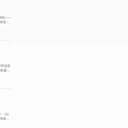
缺陷——
为研发与
研究信息
一权威标
张正式迈
）》（以
管理条
床转化阶