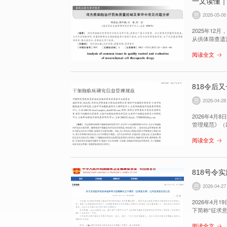
一文读懂｜
2026-05-06
2025年1
从供体筛查遗
生产人员提供
阅读全文
818令后
2026-04-28
2026年4
管理规范》（
准的出台，为
阅读全文
入高质量、可
818号令
2026-04-27
​2026年
下简称“征求
例》（国务院
阅读全文
段迎来了更具