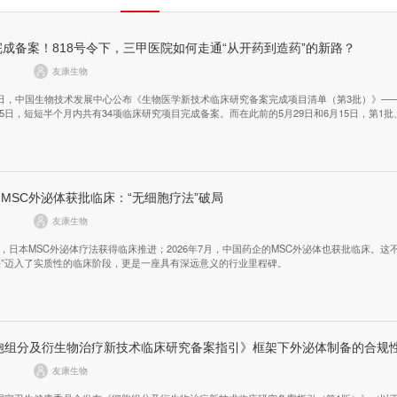
完成备案！818号令下，三甲医院如何走通“从开药到造药”的新路？
友康生物
月23日，中国生物技术发展中心公布《生物医学新技术临床研究备案完成项目清单（第3批）》——2
15日，短短半个月内共有34项临床研究项目完成备案。而在此前的5月29日和6月15日，第1批
别公布了3项和10项。自2026年5月1日《生物医学新技术临床研究和临床转化应用管理条例
令）正式施行以来，全国已有三甲医院的47个项目完成备案。
MSC外泌体获批临床：“无细胞疗法”破局
友康生物
半年，日本MSC外泌体疗法获得临床推进；2026年7月，中国药企的MSC外泌体也获批临床。这
法”迈入了实质性的临床阶段，更是一座具有深远意义的行业里程碑。
细胞组分及衍生物治疗新技术临床研究备案指引》框架下外泌体制备的合规
友康生物