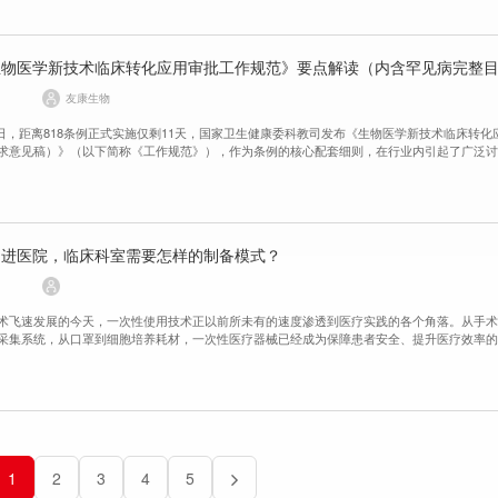
生物医学新技术临床转化应用审批工作规范》要点解读（内含罕见病完整
友康生物
月19日，距离818条例正式实施仅剩11天，国家卫生健康委科教司发布《生物医学新技术临床转化
求意见稿）》（以下简称《工作规范》），作为条例的核心配套细则，在行业内引起了广泛
走进医院，临床科室需要怎样的制备模式？
术飞速发展的今天，一次性使用技术正以前所未有的速度渗透到医疗实践的各个角落。从手
采集系统，从口罩到细胞培养耗材，一次性医疗器械已经成为保障患者安全、提升医疗效率
并非一蹴而就，而是经历了数十年的技术演进与理念革新。
1
2
3
4
5