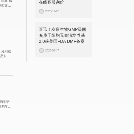
简称“指
在线客服询价
框架文
泡的代表
2025-11-27
喜讯！友康生物GMP级间
充质干细胞无血清培养基
2.0获美国FDA DMF备案
2025-06-17
、分别在
药品安全
品药学研