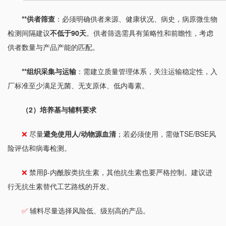
**供者筛查
：必须明确供者来源、健康状况、病史，病原微生物
检测间隔建议
不低于90天
。供者筛选需具有策略性和前瞻性，考虑
供者数量与产品产能的匹配。
**组织采集与运输
：需建立质量管理体系，关注运输稳定性，入
厂标准至少满足无菌、无支原体、低内毒素。
（2）培养基与辅料要求
❌
尽量
避免使用人/动物源血清
；若必须使用，需做TSE/BSE风
险评估和病毒检测。
❌
禁用β-内酰胺类抗生素，其他抗生素也要严格控制。建议进
行无抗生素替代工艺路线的开发。
✅
辅料尽量选择风险低、级别高的产品。