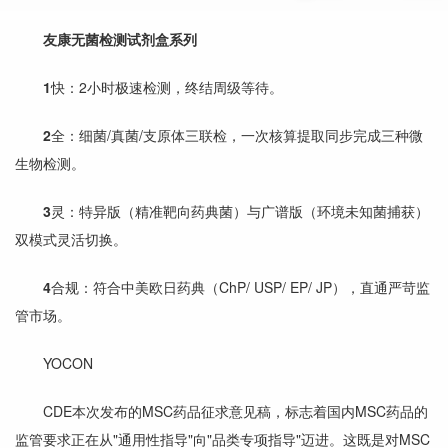
友康无菌检测试剂盒系列
1
快：2小时极速检测，终结周级等待。
2
全：细菌/真菌/支原体三联检，一次核算提取同步完成三种微
生物检测。
3
灵：特异版（精准靶向药典菌）与广谱版（环境未知菌捕获）
双模式灵活切换。
4
合规：符合中美欧日药典（ChP/ USP/ EP/ JP），直通严苛监
管市场。
YOCON
CDE本次发布的MSC药品征求意见稿，标志着国内MSC药品的
监管要求正在从"通用性指导"向"品类专项指导"迈进。这既是对MSC