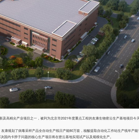
技创新及高精尖产业项目之一，被列为北京市2021年度重点工程的友康生物密云生产基地项目今
，友康规划了病毒采样产品全自动生产线日产能80万套，核酸提取自动化工作站生产线年产能1
项解决国内卡脖子问题的核心生产项目将在密云基地实现试产以及规模化生产。