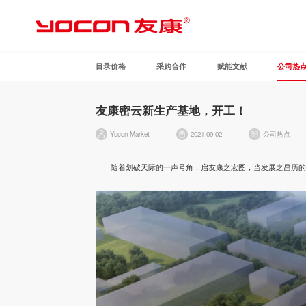
目录价格
采购合作
赋能文献
公司热
友康密云新生产基地，开工！
Yocon Market
2021-09-02
公司热点
随着划破天际的一声号角，启友康之宏图，当发展之昌历