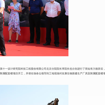
子第十一设计研究院科技工程股份有限公司北京分院院长李院长也分别进行了简短有力致辞后
及附属配套楼项目开工，并请在场各位领导到工地现场对友康生物新建生产厂房及附属配套楼