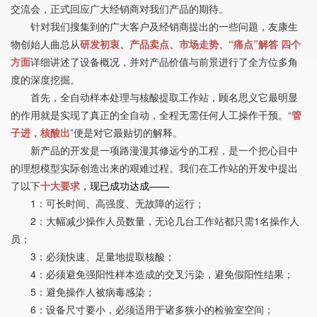
交流会，正式回应广大经销商对我们产品的期待。
针对我们搜集到的广大客户及经销商提出的一些问题，友康生
物创始人曲总从
研发初衷、产品卖点、市场走势、“痛点”解答 四个
方面
详细讲述了设备概况，并对产品价值与前景进行了全方位多角
度的深度挖掘。
首先，全自动样本处理与核酸提取工作站，顾名思义它最明显
的作用就是实现了真正的全自动，全程无需任何人工操作干预。“
管
子进，核酸出
”便是对它最贴切的解释。
新产品的开发是一项路漫漫其修远兮的工程，是一个把心目中
的理想模型实际创造出来的艰难过程。我们在工作站的开发中提出
了以下
十大要求
，现已成功达成——
1：可长时间、高强度、无故障的运行；
2：大幅减少操作人员数量，无论几台工作站都只需1名操作人
员；
3：必须快速、足量地提取核酸；
4：必须避免强阳性样本造成的交叉污染，避免假阳性结果；
5：避免操作人被病毒感染；
6：设备尺寸要小，必须适用于诸多狭小的检验室空间；