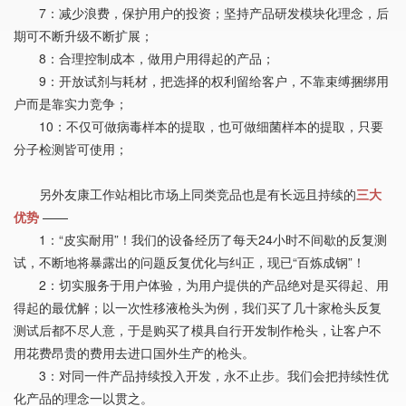
7：减少浪费，保护用户的投资；坚持产品研发模块化理念，后
期可不断升级不断扩展；
8：合理控制成本，做用户用得起的产品；
9：开放试剂与耗材，把选择的权利留给客户，不靠束缚捆绑用
户而是靠实力竞争；
10：不仅可做病毒样本的提取，也可做细菌样本的提取，只要
分子检测皆可使用；
另外友康工作站相比市场上同类竞品也是有长远且持续的
三大
优势
——
1：“皮实耐用”！我们的设备经历了每天24小时不间歇的反复测
试，不断地将暴露出的问题反复优化与纠正，现已“百炼成钢”！
2：切实服务于用户体验，为用户提供的产品绝对是买得起、用
得起的最优解；以一次性移液枪头为例，我们买了几十家枪头反复
测试后都不尽人意，于是购买了模具自行开发制作枪头，让客户不
用花费昂贵的费用去进口国外生产的枪头。
3：对同一件产品持续投入开发，永不止步。我们会把持续性优
化产品的理念一以贯之。