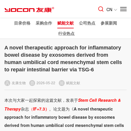
CN
目录价格
采购合作
赋能文献
公司热点
参展新闻
行业热点
A novel therapeutic approach for inflammatory
bowel disease by exosomes derived from
human umbilical cord mesenchymal stem cells
to repair intestinal barrier via TSG-6
友康生物
2026-05-22
赋能文献
本次与大家一起探索的这篇文献，发表于
Stem Cell Research &
Therapy
杂志
（
IF=7.3）
。论文题为《
A novel therapeutic
approach for inflammatory bowel disease by exosomes
derived from human umbilical cord mesenchymal stem cells