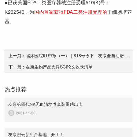
●已获美国FDA二类医疗器械注册受理510(K)号：
K232543，为
国内首家获得FDA二类注册受理的
干细胞培养
基。
上一篇：临床医院IIT申报（一）｜818号令下，友康全自动培养工作站如何打通多中心验证之路
下一篇：友康生物产品支撑SCI论文收录清单
热点推荐
友康第四代NK无血清培养套装重磅出击
2021-11-22
友康密云新生产基地，开工！