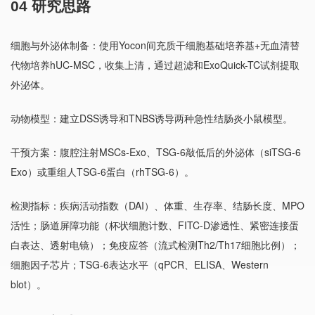
04 研究思路
细胞与外泌体制备：使用Yocon间充质干细胞基础培养基+无血清替
代物培养hUC-MSC，收集上清，通过超滤和ExoQuick-TC试剂提取
外泌体。
动物模型：建立DSS诱导和TNBS诱导两种急性结肠炎小鼠模型。
干预方案：腹腔注射MSCs-Exo、TSG-6敲低后的外泌体（siTSG-6
Exo）或重组人TSG-6蛋白（rhTSG-6）。
检测指标：疾病活动指数（DAI）、体重、生存率、结肠长度、MPO
活性；肠道屏障功能（杯状细胞计数、FITC-D渗透性、紧密连接蛋
白表达、透射电镜）；免疫应答（流式检测Th2/Th17细胞比例）；
细胞因子芯片；TSG-6表达水平（qPCR、ELISA、Western
blot）。