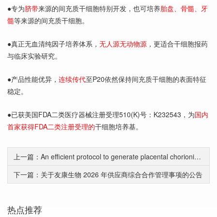
●专为
脐带
来源的间充质干细胞特别开发，也可培养
胎盘、骨髓、牙
髓
等来源的间充质干细胞。
●真正无血清纯因子培养体系，
无人源无动物源
，更适合干细胞报药
与临床实验研究。
●产品性能优异，
连续传代
至P20依然保持间充质干细胞的表面特征
稳定。
●已获美国FDA二类医疗器械注册受理510(K)号：K232543，为
国内
首家获得FDA二类注册受理的
干细胞培养基。
上一篇：An efficient protocol to generate placental chorionic plate-derived mesenchymal stem cells with superior proliferative and immunomodulatory properties
下一篇：关于友康生物 2026 年供应商综合合作管理事项的公告
热点推荐