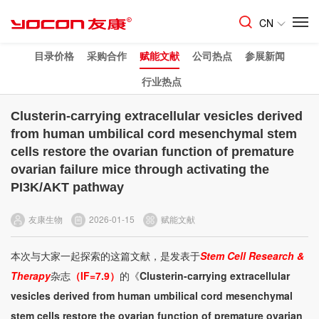
CN
目录价格
采购合作
赋能文献
公司热点
参展新闻
行业热点
Clusterin-carrying extracellular vesicles derived
from human umbilical cord mesenchymal stem
cells restore the ovarian function of premature
ovarian failure mice through activating the
PI3K/AKT pathway
友康生物
2026-01-15
赋能文献
本次与大家一起探索的这篇文献，是发表于
Stem Cell Research &
Therapy
杂志
（IF=7.9）
的《
Clusterin-carrying extracellular
vesicles derived from human umbilical cord mesenchymal
stem cells restore the ovarian function of premature ovarian