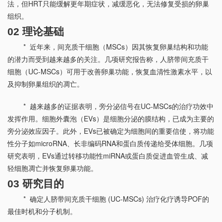
法，但HRT只能缓解更年期症状，减缓恶化，无法修复受损的卵巢
组织。
02 理论基础
* 近年来，间充质干细胞（MSCs）因其恢复卵巢结构和功能
的潜力而受到越来越多的关注。几项研究报告称，人脐带间充质干
细胞（UC-MSCs）可用于改善卵巢功能，恢复血清性激素水平，以
及抑制卵巢组织的凋亡。
* 越来越多的证据表明，旁分泌信号在UC-MSCs的治疗功效中
发挥作用。细胞外囊泡（EVs）是细胞分泌的膜结构，已成为主要的
旁分泌效应因子。此外，EVs已被确定为细胞间的重要信使，将功能
性分子如microRNA、长非编码RNA和蛋白质传递给受体细胞。几项
研究表明，EVs通过转移功能性miRNA或蛋白质促进血管生成、减
轻细胞凋亡并恢复卵巢功能。
03 研究目的
* 确定人脐带间充质干细胞 (UC-MSCs) 治疗化疗诱导POF的
最佳时机和分子机制。