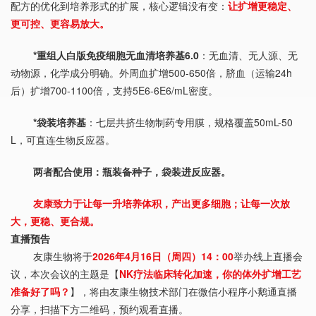
配方的优化到培养形式的扩展，核心逻辑没有变：
让扩增更稳定、
更可控、更容易放大。
*重组人白版免疫细胞无血清培养基6.0
：无血清、无人源、无
动物源，化学成分明确。外周血扩增500-650倍，脐血（运输24h
后）扩增700-1100倍，支持5E6-6E6/mL密度。
*袋装培养基
：七层共挤生物制药专用膜，规格覆盖50mL-50
L，可直连生物反应器。
两者配合使用：瓶装备种子，袋装进反应器。
友康致力于让每一升培养体积，产出更多细胞；让每一次放
大，更稳、更合规。
直播预告
友康生物
将于
2026年4月16日（周四）
14：00
举办线上直播会
议，本次会议的主题是【
NK疗法临床转化加速，你的体外扩增工艺
准备好了吗？
】，将由友康生物技术部门在微信小程序
小鹅通
直播
分享，扫描下方二维码，预约观看直播。