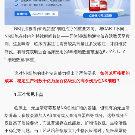
NK疗法
被看作“现货型”细胞治疗的重要方向。与CAR-T不同，
NK细胞在体内的持续时间较短——异体NK细胞通常仅存活数天至数
周。这意味着，临床方案往往需要较高剂量且多次输注，才能维持
6
疗效。有研究表明适合临床应用的NK细胞数量范围在5×10
-1×10
8
细胞数量/体重。
这对NK细胞的体外制造能力提出了严苛要求：
如何以可接受的
成本，稳定生产出数十亿乃至百亿级别的高杀伤活性NK细胞？
1.三个常见卡点
临床上，无血清培养基是NK细胞扩增的基础。但现有的无血清
培养基，多数会添加
人AB血清
或人血清白蛋白等成分。这些成分不
仅提高了质控要求，而且普遍存在效能差、扩增倍数低、生物活性
不稳定等问题。当工艺从培养瓶放大到生物反应器时，短板暴露得