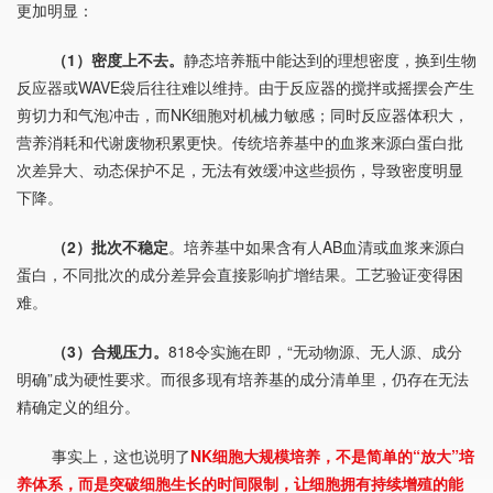
更加明显：
（1）密度上不去。
静态培养瓶中能达到的理想密度，换到生物
反应器或WAVE袋后往往难以维持。由于反应器的搅拌或摇摆会产生
剪切力和气泡冲击，而NK细胞对机械力敏感；同时反应器体积大，
营养消耗和代谢废物积累更快。传统培养基中的血浆来源白蛋白批
次差异大、动态保护不足，无法有效缓冲这些损伤，导致密度明显
下降。
（2）批次不稳定
。培养基中如果含有人AB血清或血浆来源白
蛋白，不同批次的成分差异会直接影响扩增结果。工艺验证变得困
难。
（3）合规压力。
818令
实施在即，“无动物源、无人源、成分
明确”成为硬性要求。而很多现有培养基的成分清单里，仍存在无法
精确定义的组分。
事实上，这也说明了
NK细胞大规模培养，不是简单的“放大”培
养体系，而是突破细胞生长的时间限制，让细胞拥有持续增殖的能