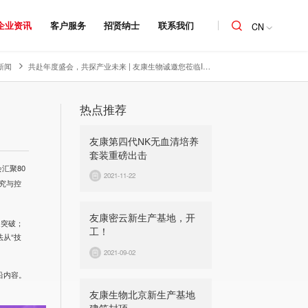
企业资讯
客户服务
招贤纳士
联系我们
CN
新闻
共赴年度盛会，共探产业未来 | 友康生物诚邀您莅临IGC 2026展会D22展位
热点推荐
友康第四代NK无血清培养
套装重磅出击
会汇聚80
2021-11-22
究与控
友康密云新生产基地，开
送突破；
工！
从“技
2021-09-02
沿内容。
友康生物北京新生产基地