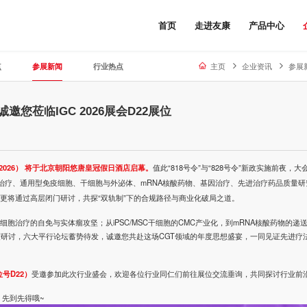
首页
走进友康
产品中心
点
参展新闻
行业热点
主页
企业资讯
参展
您莅临IGC 2026展会D22展位
2026
） 将于北京朝阳悠唐皇冠假日酒店启幕。
值此“
818号令
”与“828号令”新政实施前夜，大
治疗、通用型免疫细胞、干细胞与外泌体、mRNA核酸药物、基因治疗、先进治疗药品质量研
更将通过高层闭门研讨，共探“双轨制”下的合规路径与商业化破局之道。
胞治疗的自免与实体瘤攻坚；从iPSC/MSC干细胞的CMC产业化，到mRNA核酸药物的递
的深度研讨，六大平行论坛蓄势待发，诚邀您共赴这场
CGT
领域的年度思想盛宴，一同见证先进疗法
号D22）
受邀参加此次行业盛会，欢迎各位行业同仁们前往展位交流垂询，共同探讨行业前
，先到先得哦~