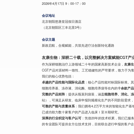
2026年4月17日 9：00-17：00
会议地址
北京朝阳悠唐皇冠假日酒店
（北京朝阳区三丰北里3号）
会议主题
新政启航，合规赋能，共筑先进疗法创新转化通路
友康生物：深耕二十载，以完整解决方案赋能CGT产
作为深耕细胞治疗上游领域二十年的国家高新技术企业，
友康
CGT产品对原材料一致性、工艺稳健性的严苛要求，致力于为
我们的核心优势包括：
卓越的产品性能与国际化品质
：核心产品性能对标国际标准。
细胞培养基、冻存液、消化酶、细胞培养袋等在内的
十余款产
完整的产品矩阵
：提供从瓶装到袋装，涵盖
细胞培养、消化、
站），可满足从研发、临床申报到规模化生产的不同阶段需求，
可靠的产能与质量体系
：我们拥有4.2万平方米的智能化生产基地，
已成功助力数十家客户的产品进入临床Ⅰ至Ⅲ期研究。
深厚的行业积淀与客户认可
：凭借20年的技术积累，我们已服
的专业团队可提供全方位技术支持，目前联合进行申报的客户企