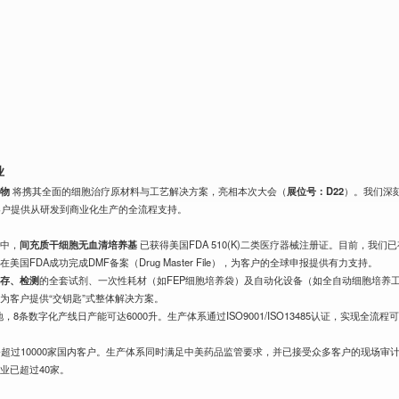
业
生物
将携其全面的细胞治疗原材料与工艺解决方案，亮相本次大会（
展位号：D22
）。我们深
客户提供从研发到商业化生产的全流程支持。
其中，
间充质干细胞无血清培养基
已获得美国FDA 510(K)二类医疗器械注册证。目前，我们
品
在美国FDA成功完成DMF备案（Drug Master File），为客户的全球申报提供有力支持。
冻存、检测
的全套试剂、一次性耗材（如FEP细胞培养袋）及自动化设备（如全自动细胞培养
为客户提供“交钥匙”式整体解决方案。
8条数字化产线日产能可达6000升。生产体系通过ISO9001/ISO13485认证，实现全流程
务超过10000家国内客户。生产体系同时满足中美药品监管要求，并已接受众多客户的现场审
业已超过40家。