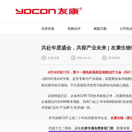
目录价格
采购合作
赋能文献
公司热
共赴年度盛会，共探产业未来 | 友康生物诚邀
友康生物
2026-04-13
参展新闻
4月16日至17日，第十一届免疫基因及细胞治疗大会（
IGC 
+国内外顶尖科学家、监管专家与产业领袖，深度聚焦体内细胞
制法规等前沿领域。不仅直面技术攻坚与临床转化的核心挑战，
议程终版已定，从体内
CAR-T
的技术路线之争，到通用免疫细
从基因治疗的AAV降本增效，到闭门会上“818/828双轨制”
术突破”迈向“产业腾飞”的关键一跃。
作为深耕CGT上游二十年的高新技术企业，
友康生物（展位
扫描下方二维码，获取
友康专属免费参观门票
，数量有限