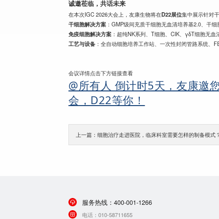
诚邀莅临，共话未来
在本次IGC 2026大会上，友康生物将在
D22展位
集中展示针对干
干细胞解决方案
：GMP级间充质干细胞无血清培养基2.0、干
免疫细胞解决方案
：超纯NK系列、T细胞、CIK、γδT细胞无
工艺与设备
：全自动细胞培养工作站、一次性封闭管路系统、F
会议详情点击下方链接查看
@所有人 倒计时5天，友康邀您参
会，D22等你！
上一篇：细胞治疗走进医院，临床科室需要怎样的制备模式
服务热线：
400-001-1266
电话：
010-58711655