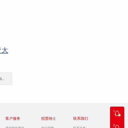
疗大
下一篇：直播预告|NK疗法临床转化加速，你的体外扩增工艺准备好了吗？4月16日，友康带您解锁“合规+效能”双突破！
客户服务
招贤纳士
联系我们
质控报告查询
岗位招聘
联系信息