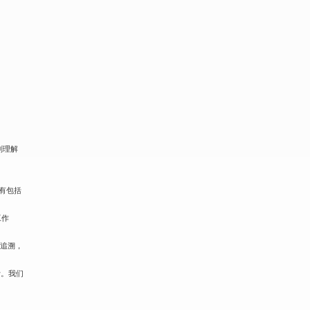
刻理解
已有包括
工作
可追溯，
计。我们