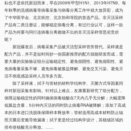
耘也不是依托新冠而来，早在2009年甲型H1N1、2013年H7N9、每
年秋季的流感病毒等病毒采集与病毒分离工作中就大放异彩，成为
了中华医学会、北京疾控、北京协和等院的首选产品。非灭活采样
产品有二类注册证，能够稳定病毒分离，有过行业认可，这样一款
产品为何要与同行连病毒分离都做不出的非灭活采样管恶劣竞价
呢？
新冠爆发后，病毒采集产品被灭活型采样管所替代。采样液是
配方产品，并不是短时间抄一份国家推荐的配方就能研发而成，需
要大量的实验验证组分运输稳定性、避免假阴性、避免假阳性、避
免病毒量采集不够、避免病毒被胍盐降解、避免交叉污染、避免灭
活不彻底感染采样人员等多方面。
除了采样液，拭子与管材的材料学结构学、灭菌方式等因素同
样对新冠采集有影响。针对以上难点，友康重新研究了组分配方，
保障运输稳定性的同时确保病毒核酸在7天内几乎无分解；大幅度降
低胍盐含量，5分钟内灭活的同时防止病毒RNA被降解；添加了高成
本的日本进口洗脱珠保障样本释放率；管材选用高成本材料防止辐
照灭菌后变脆导致漏液；拭子更是经过结构学设计，其植绒区域的
排布使核酸充分释放。……