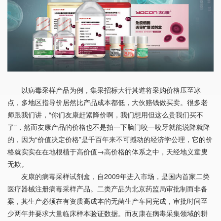
以病毒采样产品为例，集采招标大行其道将采购价格压至冰
点，多地区指导价居然比产品成本都低，大伙赔钱做买卖。很多老
师跟我们讲，“你们友康赶紧降价啊，我们想用但这么贵我们买不
了”，然而友康产品的价格也不是拍一下脑门咬一咬牙就能说降就降
的，因为“价值决定价格”是千百年来不可撼动的经济学公理，它的价
格就实实在在地根植于高价值→高价格的体系之中，天经地义童叟
无欺。
友康的病毒采样试剂盒，自2009年进入市场，是国内首家二类
医疗器械注册病毒采样产品。二类产品为北京药监局审批制而非备
案，其生产必须在有资质高成本的无菌生产车间完成，审批时间至
少两年并要求大量临床样本验证数据。而友康在病毒采集领域的耕