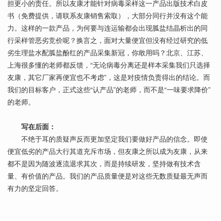
担更小的责任。所以友康才能针对病毒采样这一产品出版技术白皮
书（免费提供，请联系友康销售索取），大部分同行并没有这个能
力。这样的一款产品，为何要与连运输都会出现胍盐结晶析出的同
行采样管恶劣竞价呢？换言之，面对大量便宜但没有经过研究的低
劣生理盐水配胍盐酚红的产品采集新冠，你敢用吗？北京、江苏、
上海很多懂的老师都反馈，“无论病毒分离还是样本采集我们只选择
友康，其它厂家再便宜也不考虑”，这是对疫情负责得出的结论。而
我们的目标客户，正式这些“认产品”的老师，而不是“一味要求降价”
的老师。
写在后面：
不绝于耳的质疑声反而更加坚定我们要做好产品的信念。即使
便宜低劣的产品大行其道充斥市场，但友康之所以成为友康，从来
都不是因为随波逐流退求其次，而是持续研发，坚持做有技术含
量、有价值的产品。我们的产品质量便是对这些无数质疑最无声而
有力的坚定回答。