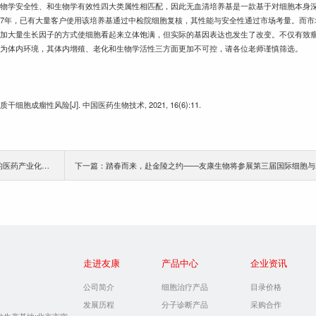
生物学安全性、和生物学有效性四大类属性相匹配，因此无血清培养基是一款基于对细胞本身
7年，已有大量客户使用该培养基通过中检院细胞复核，其性能与安全性通过市场考量。而市
添加大量生长因子的方式使细胞看起来立体饱满，但实际的基因表达也发生了改变。不仅有致
变为体内环境，其体内增殖、老化和生物学活性三方面更加不可控，请各位老师谨慎筛选。
胞成瘤性风险[J]. 中国医药生物技术, 2021, 16(6):11.
上一篇：热烈祝贺友康生物荣获北京市经济和信息化局颁发的医药产业化奖励！
走进友康
产品中心
企业资讯
公司简介
细胞治疗产品
目录价格
发展历程
分子诊断产品
采购合作