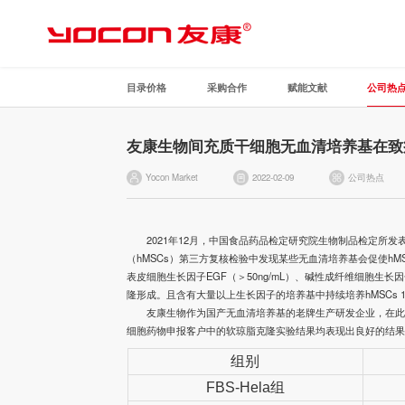
目录价格
采购合作
赋能文献
公司热
友康生物间充质干细胞无血清培养基在致
Yocon Market
2022-02-09
公司热点
2021年12月，中国食品药品检定研究院生物制品检定所发
（hMSCs）第三方复核检验中发现某些
无血清培养基
会促使h
表皮细胞生长因子EGF（＞50ng/mL）、碱性成纤维细胞生长因子b
隆形成。且含有大量以上生长因子的培养基中持续培养hMSCs
友康生物作为国产无血清培养基的老牌生产研发企业，在
细胞药物申报客户中的软琼脂克隆实验结果均表现出良好的结
组别
FBS-Hela
组