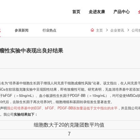
首页
走进友康
产品中心
点
参展新闻
行业热点
主页
企业资讯
公司
瘤性实验中表现出良好结果
表名为“培养基中细胞生长因子增强人
间充质干细胞
成瘤性风险”论著。该文指出，在人间充质
MSCs在软琼脂克隆实验中呈现阳性结果，即有致瘤性可能。研究表明，无血清培养基中若添加
FGF（＞50ng/mL）、血小板源性生长因子PDGF-BB（＞10ng/mL），均可促使hMSCs
 10代后，去除生长因子再次培养3代，细胞增殖和基因转录组发生显著改变。
此声明
我公司培养基中的EGF、bFGF、PDGF-BB添加量远低于文中指出的水平
，并且我公司
果。我公司
实验结果如下：
细胞数大于
20
的克隆团数平均值
7