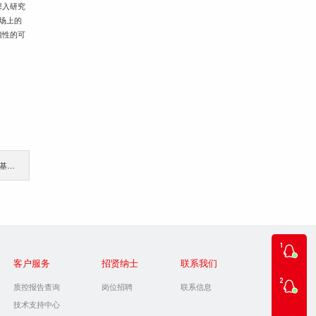
深入研究
场上的
瘤性的可
下一篇：踏春而来，赴金陵之约——友康生物将参展第三届国际细胞与基因治疗中国峰会（CGCS 2022）
客户服务
招贤纳士
联系我们
质控报告查询
岗位招聘
联系信息
技术支持中心