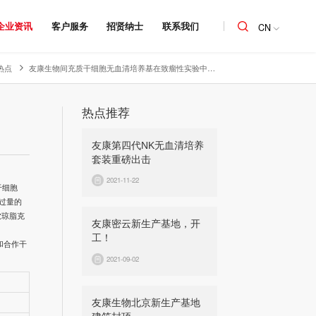
企业资讯
客户服务
招贤纳士
联系我们
CN
热点
友康生物间充质干细胞无血清培养基在致瘤性实验中表现出良好结果
热点推荐
友康第四代NK无血清培养
套装重磅出击
2021-11-22
干细胞
过量的
软琼脂克
友康密云新生产基地，开
工！
和合作干
2021-09-02
友康生物北京新生产基地