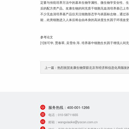
定要与传统培养方法中的基本生物学属性、微生物学安全性、
后的配方类产品。友康生物的间充质干细胞无血清培养基已上市
不少无血清培养基产品仅关注细胞形态学与表面标志物，通过
能，此类细胞进入人体后将会由本身的高浓度生长因子环境改
参考论文
[1]张可华, 贾春翠, 吴雪伶,等. 培养基中细胞生长因子增强人间充质干细
服务热线：
400-001-1266
电话：
010-58711655
邮箱：
wangxiaoke@yocon.com.cn