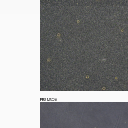
FBS-MSC组