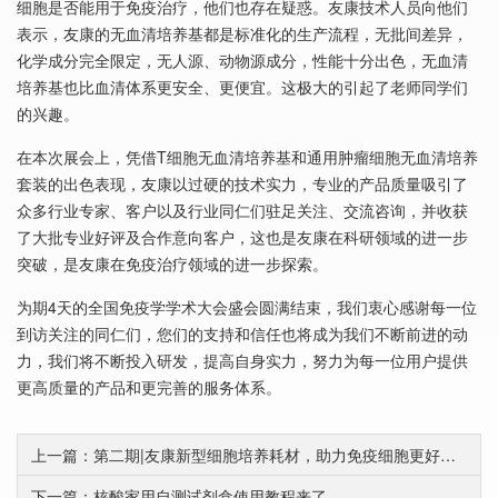
细胞是否能用于免疫治疗，他们也存在疑惑。友康技术人员向他们
表示，友康的无血清培养基都是标准化的生产流程，无批间差异，
化学成分完全限定，无人源、动物源成分，性能十分出色，无血清
培养基也比血清体系更安全、更便宜。这极大的引起了老师同学们
的兴趣。
在本次展会上，凭借T细胞无血清培养基和通用肿瘤细胞无血清培养
套装的出色表现，友康以过硬的技术实力，专业的产品质量吸引了
众多行业专家、客户以及行业同仁们驻足关注、交流咨询，并收获
了大批专业好评及合作意向客户，这也是友康在科研领域的进一步
突破，是友康在免疫治疗领域的进一步探索。
为期4天的全国免疫学学术大会盛会圆满结束，我们衷心感谢每一位
到访关注的同仁们，您们的支持和信任也将成为我们不断前进的动
力，我们将不断投入研发，提高自身实力，努力为每一位用户提供
更高质量的产品和更完善的服务体系。
上一篇：第二期|友康新型细胞培养耗材，助力免疫细胞更好生长——材料性能对细胞生长的影响
下一篇：核酸家用自测试剂盒使用教程来了