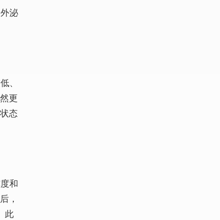
使外泌
较低、
虽然更
间状态
纯度和
体后，
。此