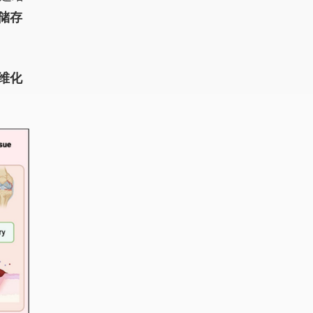
储存
维化