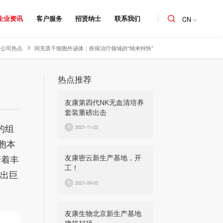
企业资讯
客户服务
招贤纳士
联系我们
CN
公司热点
间充质干细胞外泌体：疾病治疗领域的“纳米特快”
热点推荐
友康第四代NK无血清培养
套装重磅出击
2021-11-22
大的组
胞本
友康密云新生产基地，开
带着丰
工！
现出巨
2021-09-02
友康生物北京新生产基地