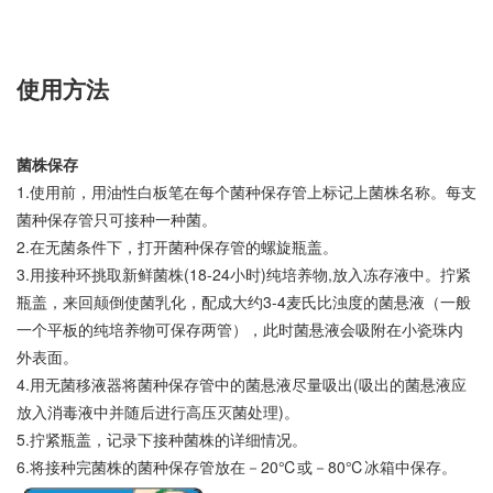
使用方法
菌株保存
1.使用前，用油性白板笔在每个菌种保存管上标记上菌株名称。每支
菌种保存管只可接种一种菌。
2.在无菌条件下，打开菌种保存管的螺旋瓶盖。
3.用接种环挑取新鲜菌株(18-24小时)纯培养物,放入冻存液中。拧紧
瓶盖，来回颠倒使菌乳化，配成大约3-4麦氏比浊度的菌悬液（一般
一个平板的纯培养物可保存两管），此时菌悬液会吸附在小瓷珠内
外表面。
4.用无菌移液器将菌种保存管中的菌悬液尽量吸出(吸出的菌悬液应
放入消毒液中并随后进行高压灭菌处理)。
5.拧紧瓶盖，记录下接种菌株的详细情况。
6.将接种完菌株的菌种保存管放在－20℃或－80℃冰箱中保存。