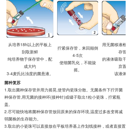
从培养18h以上的平板上
用无菌移液枪
拧紧保存管，来回颠倒
刮取新鲜
存管
4-5次
纯培养物于保存管中，配
的液体吸取干
使细菌乳化，不能旋
成大约
弃置
摇。
3-4麦氏比浊度的菌悬液。
该液体
菌种复苏
1.取出菌种保存管并用力摇晃,使管内瓷珠分散。无菌条件下拧开菌
种保存管,用无菌的接种环(接种针)或镊子取出1粒小瓷珠，拧紧瓶
盖。
2.尽可能快地将菌种保存管放回原来的保存环境,温度过多改变将减
弱菌株的生存能力。
3.取出的小瓷珠可以直接放在平板培养基上作划线接种，或者直接置