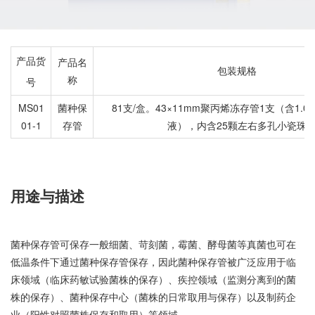
产品货
产品名
包装规格
称
号
MS01
菌种保
81支/盒。43×11mm聚丙烯冻存管1支（含1.
01-1
存管
液），内含25颗左右多孔小瓷珠
用途与描述
菌种保存管可保存一般细菌、苛刻菌，霉菌、酵母菌等真菌也可在
低温条件下通过菌种保存管保存，因此菌种保存管被广泛应用于临
床领域（临床药敏试验菌株的保存）、疾控领域（监测分离到的菌
株的保存）、菌种保存中心（菌株的日常取用与保存）以及制药企
业（阳性对照菌株保存和取用）等领域。