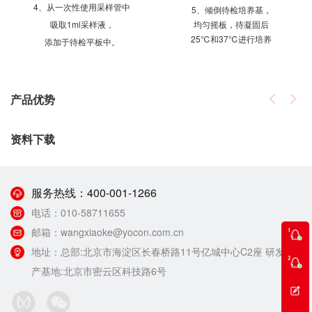
4、从一次性使用采样管中
5、倾倒待检培养基，
吸取1ml采样液，
均匀摇板，待凝固后
25℃和37℃进行培养
添加于待检平板中。
产品优势
资料下载
服务热线：
400-001-1266
电话：
010-58711655
邮箱：
wangxiaoke@yocon.com.cn
地址：
总部:北京市海淀区长春桥路11号亿城中心C2座 研发生
产基地:北京市密云区科技路6号