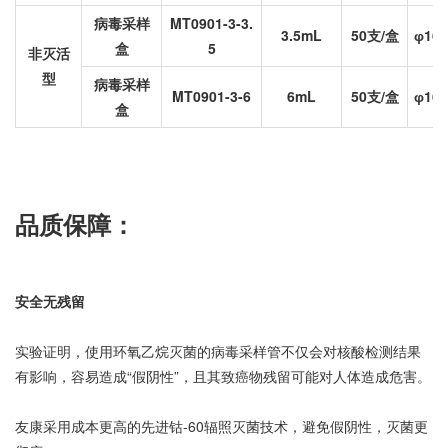
病毒采样
MT0901-3-3.
3.5mL
50支/盒
16
φ
盒
5
非灭活
型
病毒采样
MT0901-3-6
6mL
50支/盒
16
φ
盒
品质保障：
安全无残留
实验证明，使用环氧乙烷灭菌的病毒采样管不仅会对核酸检测结果
有影响，容易造成“假阴性”，且其致癌物残留可能对人体造成危害。
友康采用成本更高的先进钴-60辐照灭菌技术，避免假阴性，灭菌更