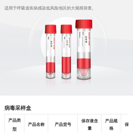
适用于呼吸道疾病感染低风险地区的大规模筛查。
病毒采样盒
产品类
保存液含
产品规
产品名称
产品货号
保存
量
格
型