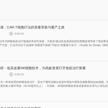
颈：CAR-T细胞疗法的质量革新与量产之路
友康生物
胞疗法作为肿瘤免疫治疗领域的革命性突破，为复发/难治性血液系统恶性肿瘤患者带来了新的希
产方面，行业共识在于必须将“质量源于检验”升级为“质量源于设计”（Quality by Design, Qb
。作为这一变革的践行者，友康生物通过FEP细胞培养袋的创新研发，将QbD理念深度融入
为行业提供了一套系统性的解决方案。
碍：低采血量NK细胞技术，为高龄患者打开免疫治疗新窗
友康生物
作为一种有前景的肿瘤免疫治疗，其生产通常依赖从患者外周血中获取足够数量的起始细胞。
法需采集大量外周血（30-50毫升以上），对高龄、体弱的肿瘤患者造成显著的生理与心理负
性地将采血需求降至5-15毫升（相当于常规检查量），大幅降低了患者的血容量波动风险和
了治疗安全性与接受度，使更多脆弱患者能够受益于该免疫疗法。