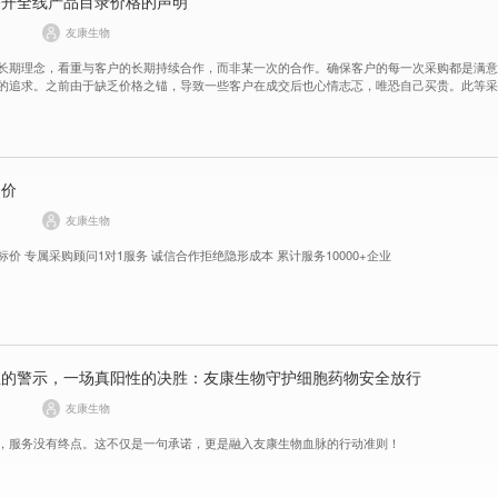
公开全线产品目录价格的声明
友康生物
长期理念，看重与客户的长期持续合作，而非某一次的合作。确保客户的每一次采购都是满
的追求。之前由于缺乏价格之锚，导致一些客户在成交后也心情志忑，唯恐自己买贵。此等
。友康生物有义务解决客户的困扰。
询价
友康生物
全线产品明码标价 专属采购顾问1对1服务 诚信合作拒绝隐形成本 累计服务10000+企业
性的警示，一场真阳性的决胜：友康生物守护细胞药物安全放行
友康生物
，服务没有终点。这不仅是一句承诺，更是融入友康生物血脉的行动准则！