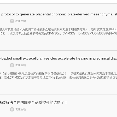
友康生物
成具有优越增殖和免疫调节特性的胎盘绒毛膜板间充质干细胞的方案》，该研究依托友康MSC
103），成功培养从胎盘和脐带分离的CP-MSCs、CV-MSCs、D-MSCs和UC-MSCs等多种
高效的胎盘绒毛膜板间充质干细胞生成技术，为相关临床应用提供了强力支持。
友康生物
cCDK13的小细胞外囊泡加速临床前糖尿病伤口模型愈合》，该研究依托友康生物间充质干细胞
03）完成CP-MSCs的稳定培养及后续工程化sEVs制备，聚焦糖尿病伤口愈合领域取得关键突
r 热裂解法？你的细胞产品质控可能选错了！
友康生物