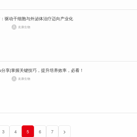
术：驱动干细胞与外泌体治疗迈向产业化
友康生物
ips分享|掌握关键技巧，提升培养效率，必看！
友康生物
3
4
5
6
7