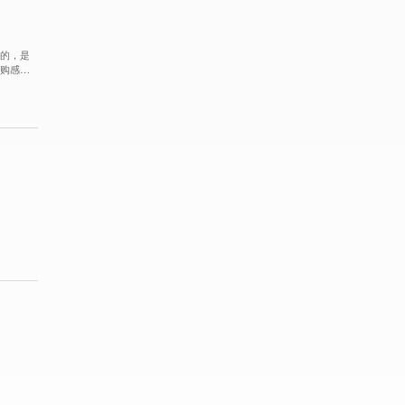
意的，是
采购感