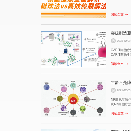
阅读全文
突破制造瓶
2025-12-09
CAR-T细
CAR-T药物生
瞻性设计理念
阅读全文
的每个环节，
年龄不是障
2025-12-05
NK细胞疗法
统NK细胞疗
血量技术突破
阅读全文
理，有效提升